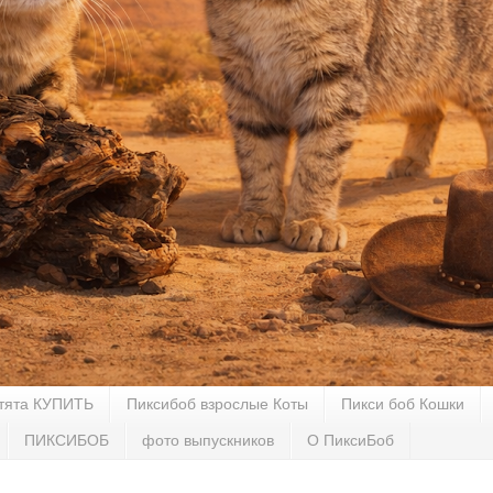
тята КУПИТЬ
Пиксибоб взрослые Коты
Пикси боб Кошки
ПИКСИБОБ
фото выпускников
О ПиксиБоб