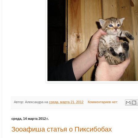
Автор:
Александра
на
среда, марта 21, 2012
Комментариев нет:
среда, 14 марта 2012 г.
Зооафиша статья о Пиксибобах