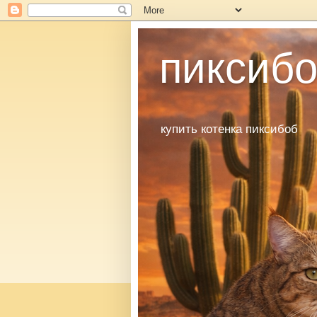
пиксибо
купить котенка пиксибоб