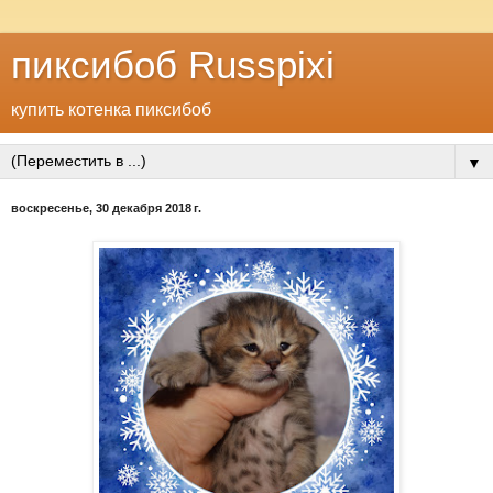
пиксибоб Russpixi
купить котенка пиксибоб
▼
воскресенье, 30 декабря 2018 г.