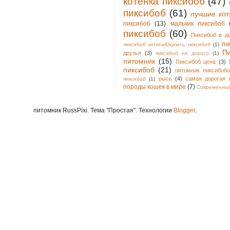
котенка пиксибоб
(47)
пиксибоб
(61)
лучшие кот
пиксибоб
(13)
мальчик пиксибоб
пиксибоб
(60)
Пиксибоб в д
пи
пиксибоб котятаЮкупить пиксибоб
(1)
П
друзья
(3)
пиксибоб не дорого
(1)
питомник
(15)
Пиксибоб цена
(3)
пиксибоб
(21)
питомник пиксибобо
рысь
(4)
самая дорогая 
пиксибоб
(1)
породы кошек в мире
(7)
Современный
питомник RussPixi. Тема "Простая". Технологии
Blogger
.