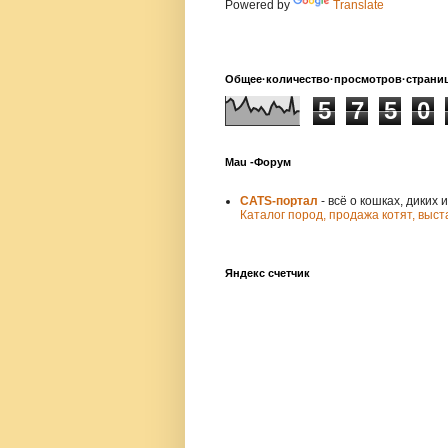
Powered by
Translate
Общее·количество·просмотров·страни
5
7
5
0
Mau -Форум
CATS-портал
- всё о кошках, диких 
Каталог пород,
продажа котят,
выст
Яндекс счетчик