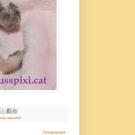
енка пиксибоб
Предыдущие