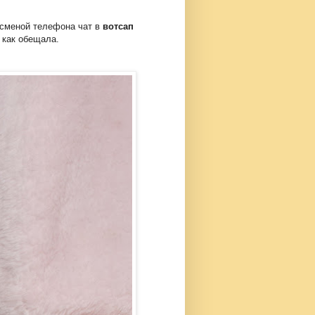
о сменой телефона чат в
вотсап
 как обещала.