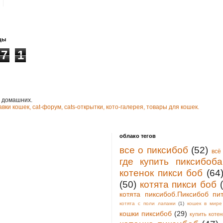
цы
7
1
и домашних.
авки кошек,
cat-форум,
cats-открытки,
кото-галерея,
товары для кошек.
облако тегов
все о пиксибоб
(52)
всё
где купить пиксибоба
котенок пикси боб
(64
(50)
котята пикси боб
котята пиксибоб.Пиксибоб пи
котята с поли лапами
(1)
кошек в мире
кошки пиксибоб
(29)
купить котен