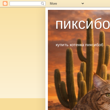
пиксибо
купить котенка пиксибоб