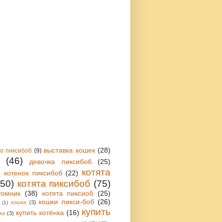
выставка кошек
(28)
 о пиксибоб
(9)
(46)
девочка пиксибоб
(25)
)
котята
котенок пиксибоб
(22)
(50)
котята пиксибоб
(75)
томник
(38)
котята пиксиоб
(25)
кошки пикси-боб
(26)
кошки
(3)
(1)
купить
купить котёнка
(16)
ка
(3)