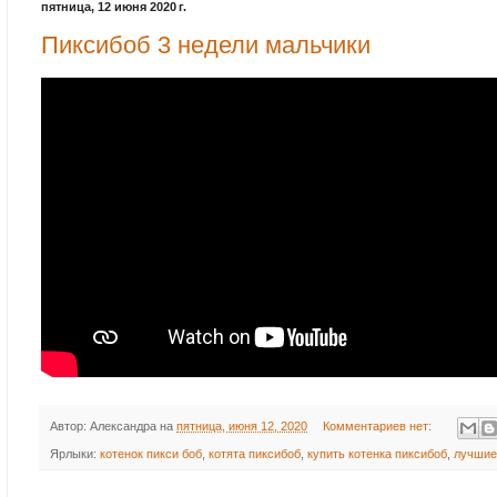
пятница, 12 июня 2020 г.
Пиксибоб 3 недели мальчики
Автор:
Александра
на
пятница, июня 12, 2020
Комментариев нет:
Ярлыки:
котенок пикси боб
,
котята пиксибоб
,
купить котенка пиксибоб
,
лучшие