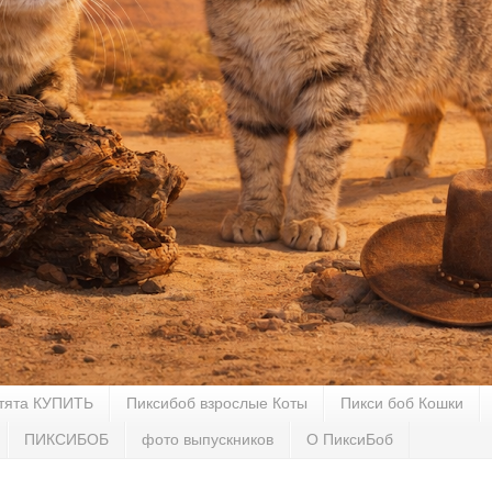
тята КУПИТЬ
Пиксибоб взрослые Коты
Пикси боб Кошки
ПИКСИБОБ
фото выпускников
О ПиксиБоб