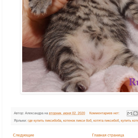
Автор:
Александра
на
вторник, июня 02, 2020
Комментариев нет:
Ярлыки:
где купить пиксибоба
,
котенок пикси боб
,
котята пиксибоб
,
купить кот
Следующие
Главная страница