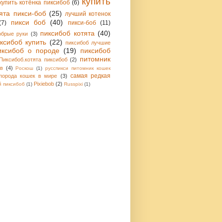
купить
купить котёнка пиксибоб
(6)
ята пикси-боб
(25)
лучший котенок
пикси боб
(40)
(7)
пикси-боб
(11)
пиксибоб котята
(40)
обрые руки
(3)
ксибоб купить
(22)
пиксибоб лучшие
иксибоб о породе
(19)
пиксибоб
питомник
Пиксибоб.котята пиксибоб
(2)
в
(4)
Роскош
(1)
русспикси питомник кошек
самая редкая
порода кошек в мире
(3)
Pixiebob
(2)
 пиксибоб
(1)
Russpixi
(1)