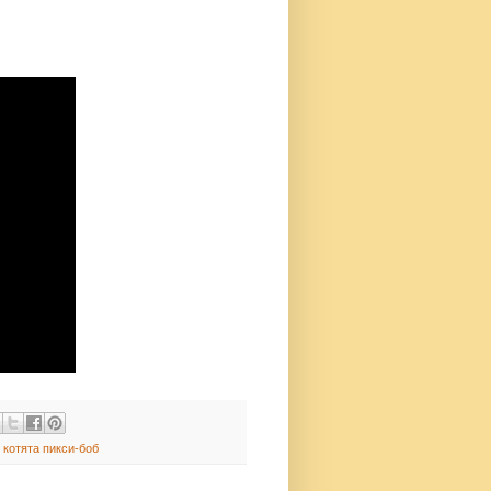
 котята пикси-боб