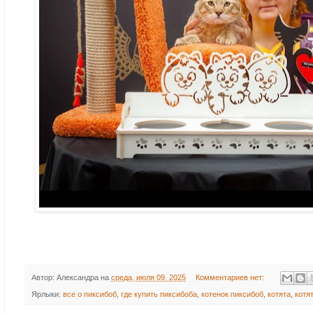
Автор:
Александра
на
среда, июля 09, 2025
Комментариев нет:
Ярлыки:
все о пиксибоб
,
где купить пиксибоба
,
котенок пиксибоб
,
котята
,
котя