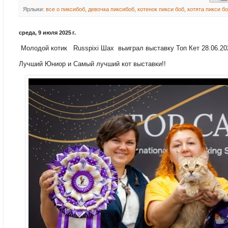
Ярлыки:
все о пиксибоб
,
девочка пиксибоб
,
котенок пикси боб
,
котята пикси б
среда, 9 июля 2025 г.
Молодой котик Russpixi Шах выиграл выставку Топ Кет 28.06.20
Лучший Юниор и Самый лучший кот выставки!!