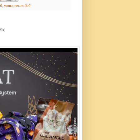
об
,
кошки пикси-боб
25