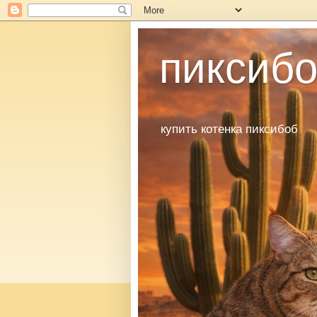
пиксибо
купить котенка пиксибоб