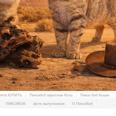
тята КУПИТЬ
Пиксибоб взрослые Коты
Пикси боб Кошки
ПИКСИБОБ
фото выпускников
О ПиксиБоб