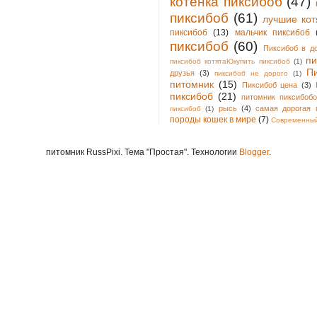
котенка пиксибоб
(47)
пиксибоб
(61)
лучшие кот
пиксибоб
(13)
мальчик пиксибоб
пиксибоб
(60)
Пиксибоб в д
пи
пиксибоб котятаЮкупить пиксибоб
(1)
П
друзья
(3)
пиксибоб не дорого
(1)
питомник
(15)
Пиксибоб цена
(3)
пиксибоб
(21)
питомник пиксибобо
рысь
(4)
самая дорогая 
пиксибоб
(1)
породы кошек в мире
(7)
Современный
питомник RussPixi. Тема "Простая". Технологии
Blogger
.