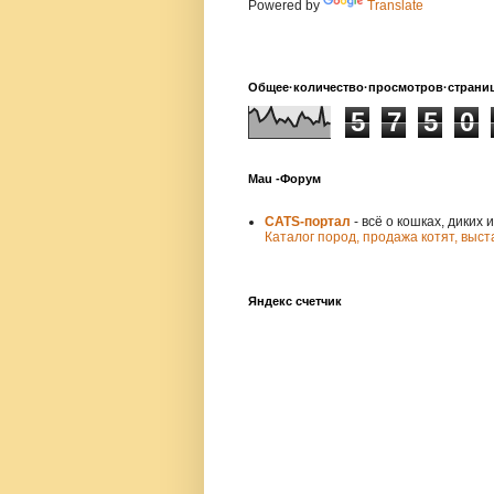
Powered by
Translate
Общее·количество·просмотров·страни
5
7
5
0
Mau -Форум
CATS-портал
- всё о кошках, диких 
Каталог пород,
продажа котят,
выст
Яндекс счетчик