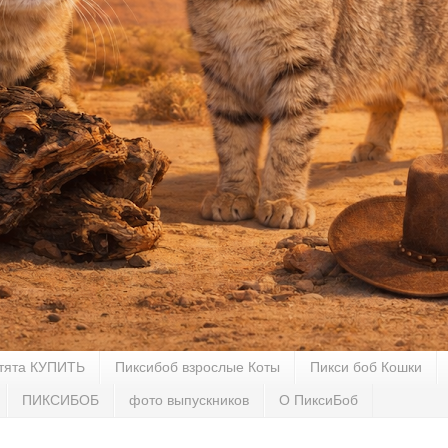
тята КУПИТЬ
Пиксибоб взрослые Коты
Пикси боб Кошки
ПИКСИБОБ
фото выпускников
О ПиксиБоб