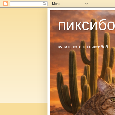
пиксибо
купить котенка пиксибоб