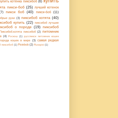
купить
купить котёнка пиксибоб
(6)
ята пикси-боб
(25)
лучший котенок
пикси боб
(40)
(7)
пикси-боб
(11)
пиксибоб котята
(40)
обрые руки
(3)
ксибоб купить
(22)
пиксибоб лучшие
иксибоб о породе
(19)
пиксибоб
питомник
Пиксибоб.котята пиксибоб
(2)
в
(4)
Роскош
(1)
русспикси питомник кошек
самая редкая
порода кошек в мире
(3)
Pixiebob
(2)
 пиксибоб
(1)
Russpixi
(1)