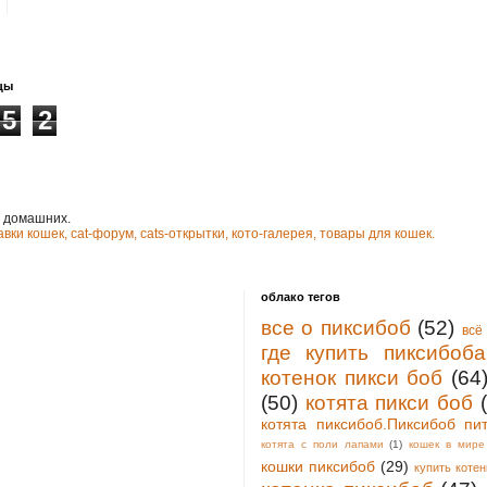
цы
5
2
и домашних.
авки кошек,
cat-форум,
cats-открытки,
кото-галерея,
товары для кошек.
облако тегов
все о пиксибоб
(52)
всё
где купить пиксибоба
котенок пикси боб
(64
(50)
котята пикси боб
котята пиксибоб.Пиксибоб пи
котята с поли лапами
(1)
кошек в мире
кошки пиксибоб
(29)
купить котен