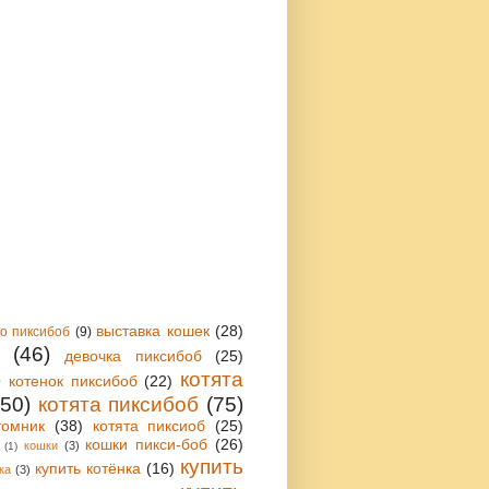
выставка кошек
(28)
 о пиксибоб
(9)
(46)
девочка пиксибоб
(25)
)
котята
котенок пиксибоб
(22)
(50)
котята пиксибоб
(75)
томник
(38)
котята пиксиоб
(25)
кошки пикси-боб
(26)
кошки
(3)
(1)
купить
купить котёнка
(16)
ка
(3)